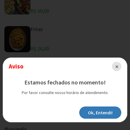
R$ 69,00
Fritas
R$ 26,00
Aviso
×
Mandioca
Estamos fechados no momento!
R$ 20,00
Por favor consulte nosso horário de atendimento.
Massinha (azeite e provolone)
R$ 30,00
Ok, Entendi!
Mussarela