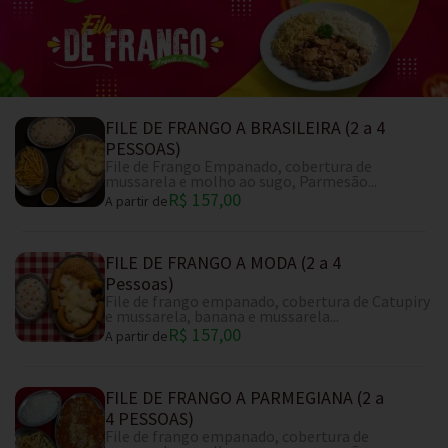
FILE DE FRANGO A BRASILEIRA (2 a 4
PESSOAS)
File de Frango Empanado, cobertura de
mussarela e molho ao sugo, Parmesão...
R$ 157,00
A partir de
FILE DE FRANGO A MODA (2 a 4
Pessoas)
File de frango empanado, cobertura de Catupiry
e mussarela, banana e mussarela...
R$ 157,00
A partir de
FILE DE FRANGO A PARMEGIANA (2 a
4 PESSOAS)
File de frango empanado, cobertura de