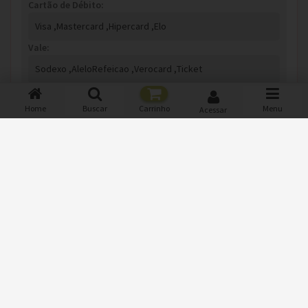
Cartão de Débito:
Visa ,
Mastercard ,
Hipercard ,
Elo
Vale:
Sodexo ,
AleloRefeicao ,
Verocard ,
Ticket
Home
Buscar
Carrinho
Menu
Acessar
Monte seu Sistema e Receba os Pedidos via WhatsApp
TENHA UM SISTEMA IGUAL A ESTE!
Parceria: