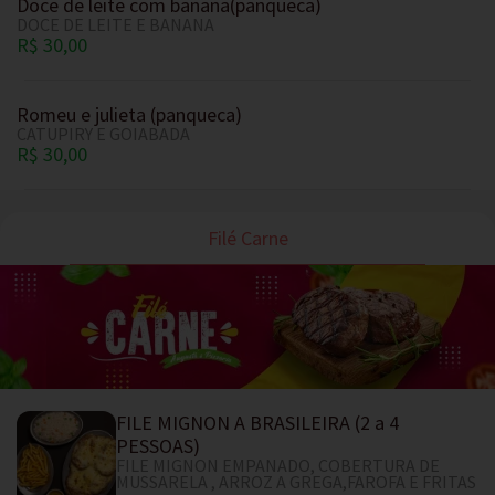
Doce de leite com banana(panqueca)
DOCE DE LEITE E BANANA
R$ 30,00
Romeu e julieta (panqueca)
CATUPIRY E GOIABADA
R$ 30,00
Filé Carne
FILE MIGNON A BRASILEIRA (2 a 4
PESSOAS)
FILE MIGNON EMPANADO, COBERTURA DE
MUSSARELA , ARROZ A GREGA,FAROFA E FRITAS