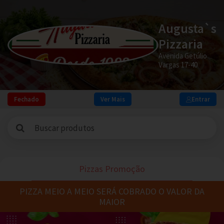
Augusta`s
Pizzaria
Avenida Getúlio
Vargas 17-40
Fechado
Ver Mais
Entrar
Pizzas Promoção
PIZZA MEIO A MEIO SERÁ COBRADO O VALOR DA
MAIOR