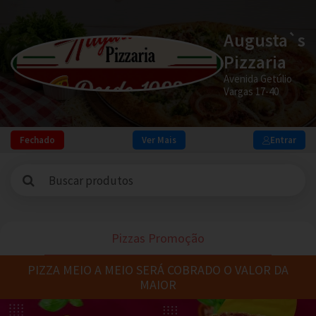
Augusta`s
Pizzaria
Avenida Getúlio
Vargas 17-40
Fechado
Ver Mais
Entrar
Pizzas Promoção
PIZZA MEIO A MEIO SERÁ COBRADO O VALOR DA
MAIOR