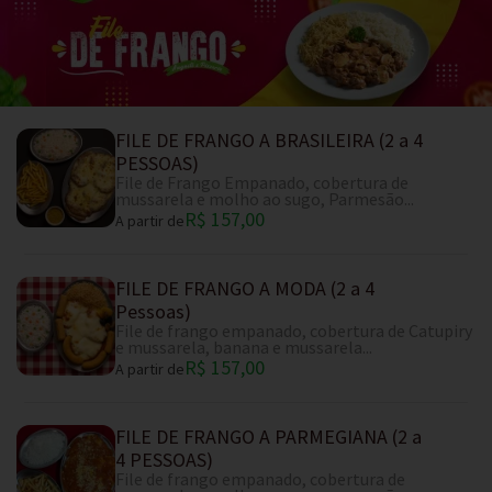
FILE DE FRANGO A BRASILEIRA (2 a 4
PESSOAS)
File de Frango Empanado, cobertura de
mussarela e molho ao sugo, Parmesão...
R$ 157,00
A partir de
FILE DE FRANGO A MODA (2 a 4
Pessoas)
File de frango empanado, cobertura de Catupiry
e mussarela, banana e mussarela...
R$ 157,00
A partir de
FILE DE FRANGO A PARMEGIANA (2 a
4 PESSOAS)
File de frango empanado, cobertura de