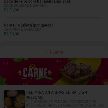
Doce de leite com banana(panqueca)
DOCE DE LEITE E BANANA
R$ 30,00
Romeu e julieta (panqueca)
CATUPIRY E GOIABADA
R$ 30,00
Filé Carne
FILE MIGNON A BRASILEIRA (2 a 4
PESSOAS)
FILE MIGNON EMPANADO, COBERTURA DE
MUSSARELA , ARROZ A GREGA,FAROFA E FRITAS