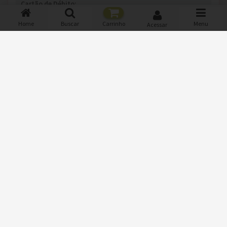
Cartão de Débito:
Visa ,
Mastercard ,
Hipercard ,
Elo
Home
Buscar
Carrinho
Menu
Acessar
Vale:
Sodexo ,
AleloRefeicao ,
Verocard ,
Ticket
Monte seu Sistema e Receba os Pedidos via WhatsApp
TENHA UM SISTEMA IGUAL A ESTE!
Parceria: