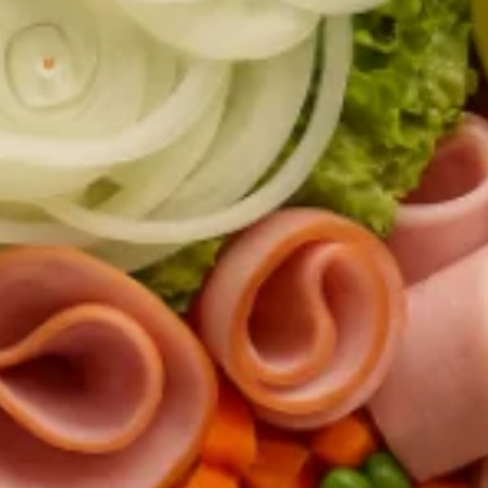
PIZZAS MEIO A MEIO SERÁ COBRADO O VALOR DA MAIOR
Pizza Média Inteira (6
Pedaços)
R$ 70,00
A partir de
PIZZAS MEIO A MEIO SERÁ COBRADO O VALOR DE MAIOR