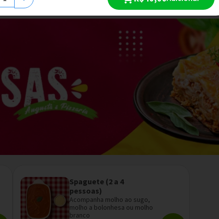
Spaguete (2 a 4
pessoas)
Acompanha molho ao sugo,
molho a bolonhesa ou molho
branco