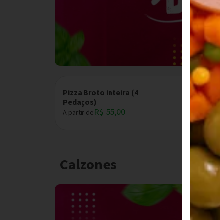
Pizza Broto inteira (4
Pedaços)
R$ 55,00
A partir de
Calzones