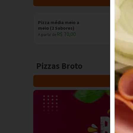
Pizza média meio a
meio (2 Sabores)
R$ 70,00
A partir de
Pizzas Broto