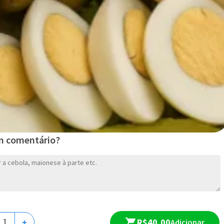
CALZONE MEDIO
m comentário?
R$ 86,00
A partir de
R$40,00
+
Adicionar