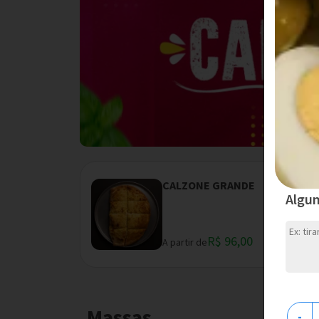
CALZONE GRANDE
Algu
R$ 96,00
A partir de
Massas
-