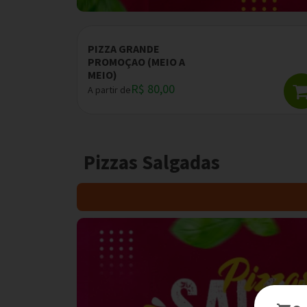
PIZZA GRANDE
PROMOÇAO (MEIO A
MEIO)
R$ 80,00
A partir de
Pizzas Salgadas