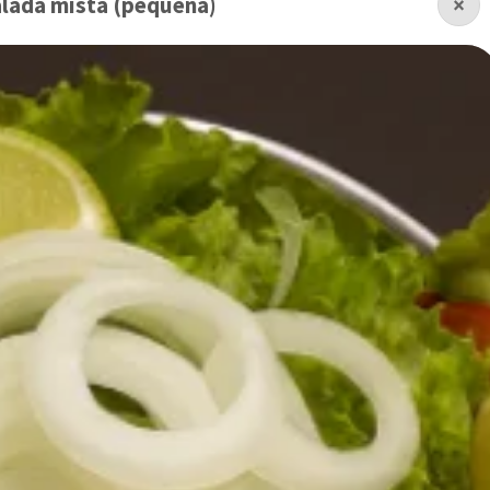
lada mista (pequena)
×
Pizza Grande meio a
meio (2 Sabores)
R$ 80,00
A partir de