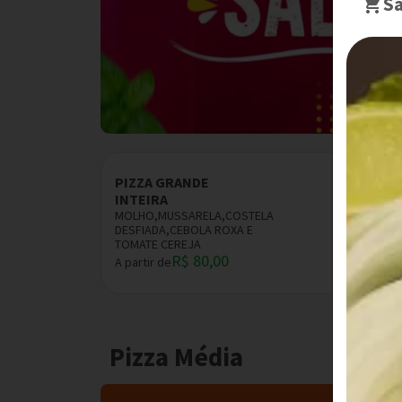
Sa
PIZZA GRANDE
INTEIRA
MOLHO,MUSSARELA,COSTELA
DESFIADA,CEBOLA ROXA E
TOMATE CEREJA
R$ 80,00
A partir de
Pizza Média