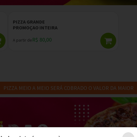
PIZZA GRANDE
PROMOÇAO INTEIRA
R$ 80,00
A partir de
PIZZA MEIO A MEIO SERÁ COBRADO O VALOR DA MAIOR