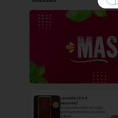
Lasanha (2 a 4
pessoas)
Acompanha molho ao sugo,
molho a bolonhesa ou molho
branco