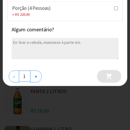
Porção (4 Pessoas)
+ R$ 220,00
COCA COLA ZERO 600 ML
Algum comentário?
R$ 9,00
COCA COLA ZERO LATA
R$ 7,00
-
+
FANTA 2 LITROS
R$ 16,00
GUARANA 1 LITRO