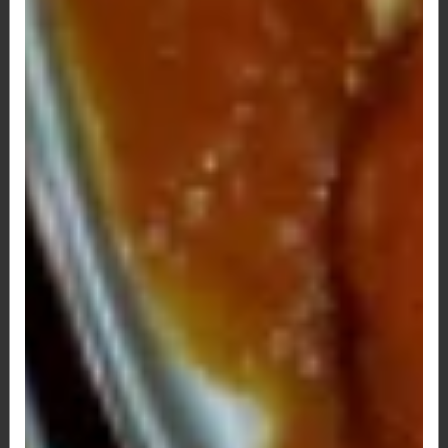
R$ 25,00
Provolone
R$ 48,00
Provolone a milanesa
R$ 58,00
Salada mista (grande)
R$ 55,00
Salada mista (pequena)