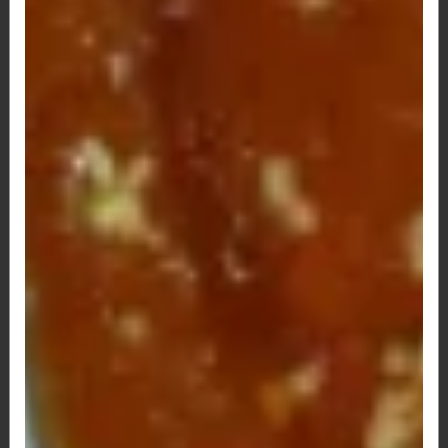
R$ 69,00
Fritas
R$ 26,00
Mandioca
R$ 20,00
Massinha (azeite e provolone)
R$ 30,00
Mussarela