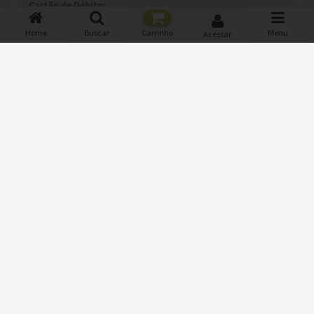
Cartão de Débito:
Visa ,
Mastercard ,
Hipercard ,
Elo
Home
Buscar
Carrinho
Menu
Acessar
Vale:
Sodexo ,
AleloRefeicao ,
Verocard ,
Ticket
Monte seu Sistema e Receba os Pedidos via WhatsApp
TENHA UM SISTEMA IGUAL A ESTE!
Parceria: