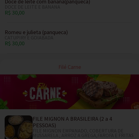
Doce de leite com banana(panqueca)
DOCE DE LEITE E BANANA
R$ 30,00
Romeu e julieta (panqueca)
CATUPIRY E GOIABADA
R$ 30,00
Filé Carne
FILE MIGNON A BRASILEIRA (2 a 4
PESSOAS)
FILE MIGNON EMPANADO, COBERTURA DE
MUSSARELA , ARROZ A GREGA,FAROFA E FRITAS