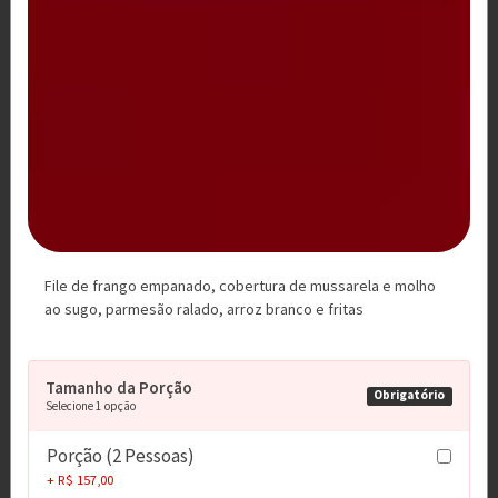
R$ 16,00
COCA COLA 600 ML
R$ 9,00
COCA COLA LATA
File de frango empanado, cobertura de mussarela e molho
ao sugo, parmesão ralado, arroz branco e fritas
R$ 7,00
Tamanho da Porção
Obrigatório
Selecione 1 opção
COCA COLA ZERO 2 LITROS
Porção (2 Pessoas)
+ R$ 157,00
R$ 16,00