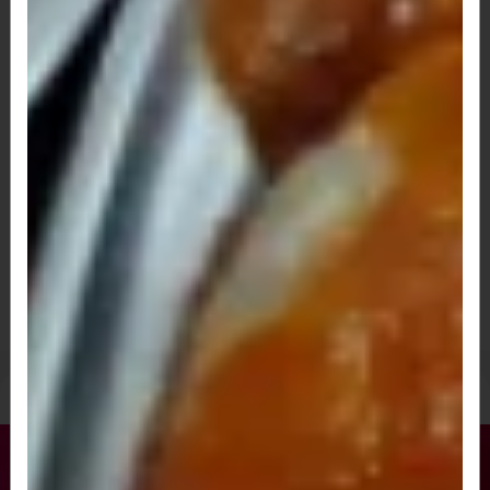
Pizza Media Inteira (6 Pedaços)
R$ 73,00
A partir de
Pizza Media Meio a Meio (6 Pedaços)
R$ 73,00
A partir de
Pizzas Broto Inteira (4 pedaços)
R$ 53,00
A partir de
Pizzas Broto Meio a Meio (4 pedaços)
R$ 53,00
A partir de
Porções