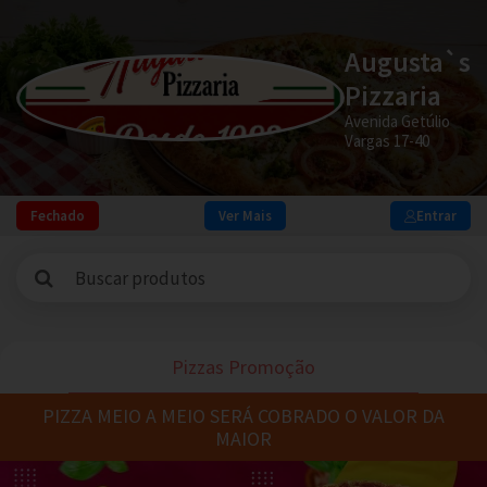
Augusta`s
Pizzaria
Avenida Getúlio
Vargas 17-40
Fechado
Ver Mais
Entrar
Pizzas Promoção
PIZZA MEIO A MEIO SERÁ COBRADO O VALOR DA
MAIOR