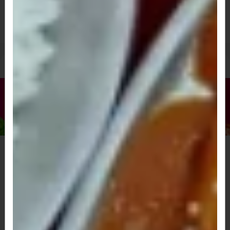
STROGONOFF DE FRANGO (2 a 4 PESSOAS)
File de frango ao molho de strogonoff, arroz branco e batata
palha
R$ 157,00
A partir de
Pizzas Doces
Pizza Grande Inteira (8 Pedaços)
R$ 83,00
A partir de
Pizza Grande Meio a Meio (8 Pedaços)
R$ 83,00
A partir de