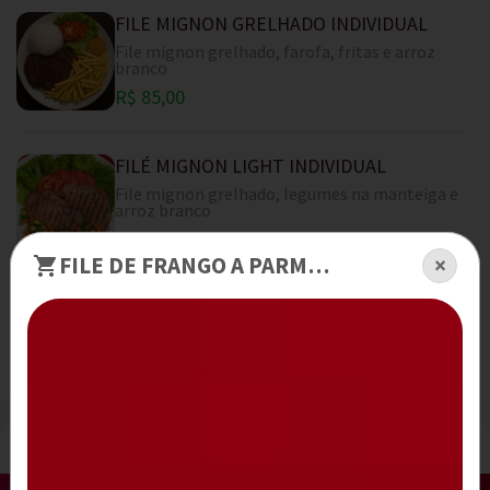
FILE MIGNON GRELHADO INDIVIDUAL
File mignon grelhado, farofa, fritas e arroz
branco
R$ 85,00
FILÉ MIGNON LIGHT INDIVIDUAL
File mignon grelhado, legumes na manteiga e
arroz branco
R$ 85,00
FILE DE FRANGO A PARMEGIANA (2 a 4 PESSOAS)
×
STROGONOFF DE CARNE (2 a 4 PESSOAS)
File de mignon ao molho de strogonoff, arroz branco e
batata palha
R$ 196,00
A partir de
Filé De Frango