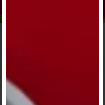
FILE DE FRANGO A BRASILEIRA (2 a 4
PESSOAS)
File de Frango Empanado, cobertura de
mussarela e molho ao sugo, Parmesão...
R$ 157,00
A partir de
FILE DE FRANGO A MODA (2 a 4
Pessoas)
File de frango empanado, cobertura de Catupiry
e mussarela, banana e mussarela...
R$ 157,00
A partir de
FILE DE FRANGO A PARMEGIANA (2 a
4 PESSOAS)
File de frango empanado, cobertura de