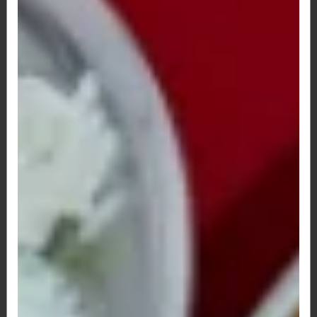
mussarela e molho ao sugo, parmesão...
R$ 157,00
A partir de
FILE DE FRANGO COM BRÓCOLIS (2 a
4 Pessoas)
File de Frango, grelado coberto com brócolis,
alho e Arroz Branco
R$ 157,00
A partir de
FILE FRANGO GRELHADO INDIVIDUAL
File de frango grelhado, farofa, fritas e arroz
branco
R$ 70,00
FILE FRANGO LIGHT GRELHADO INDIVIDUAL
File de frango grelhado, legumes na manteiga e arroz braco
R$ 70,00