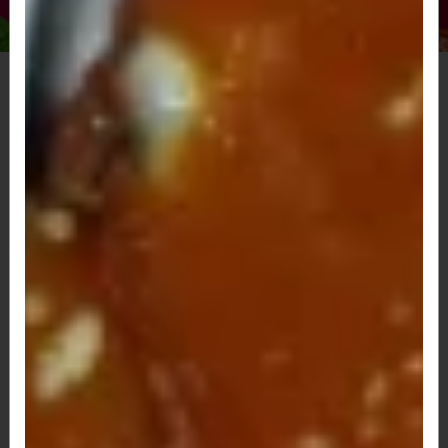
Arroz a grega
R$ 20,00
Arroz branco
R$ 15,00
Azeitona
R$ 20,00
Calabresa acebolada
R$ 48,00
Filé mignon (carne)