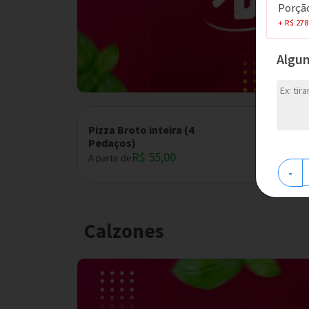
Porção
+ R$ 278
Algu
Pizza Broto inteira (4
Pedaços)
R$ 55,00
A partir de
-
Calzones