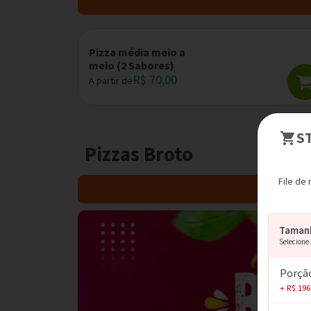
Pizza média meio a
meio (2 Sabores)
R$ 70,00
A partir de
Pizzas Broto
File de
Taman
Selecione
Porção
+ R$ 196