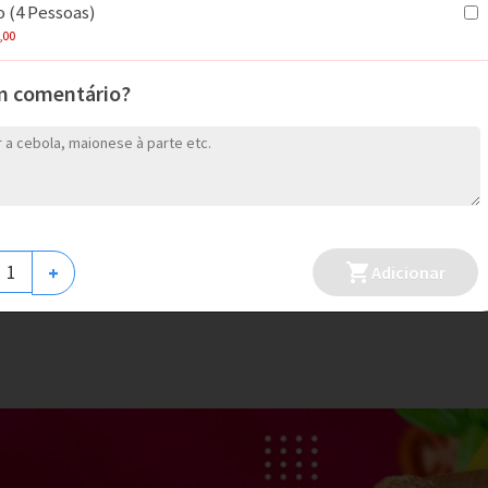
 (4 Pessoas)
,00
m comentário?
Pizza Broto Meio a
Meio (4 Pedaços)
R$ 55,00
A partir de
+
Adicionar