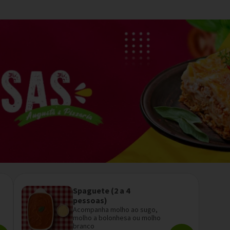
Spaguete (2 a 4
pessoas)
Acompanha molho ao sugo,
molho a bolonhesa ou molho
branco