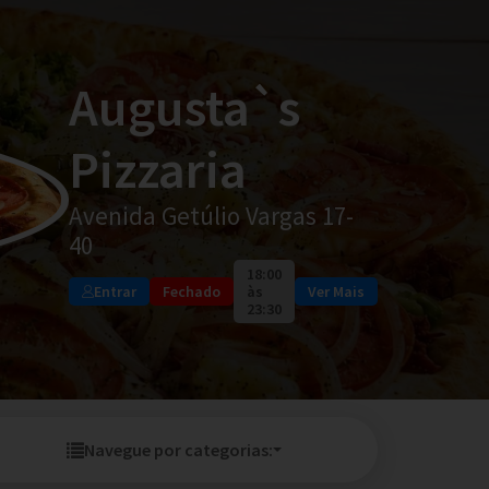
Augusta`s
Pizzaria
Avenida Getúlio Vargas 17-
40
18:00
Entrar
Fechado
às
Ver Mais
23:30
Navegue por categorias: