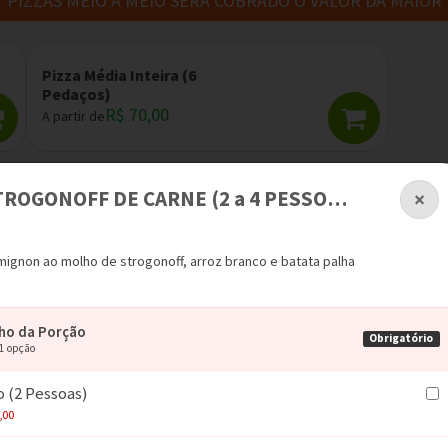
PIZZAS MEIO A MEIO SERÁ COBRADO O VALOR DA MAIOR
Pizza Média Inteira (6
Pedaços)
R$ 70,00
A partir de
STROGONOFF DE CARNE (2 a 4 PESSOAS)
×
 mignon ao molho de strogonoff, arroz branco e batata palha
PIZZAS MEIO A MEIO SERÁ COBRADO O VALOR DE MAIOR
ho da Porção
Obrigatório
 1 opção
 (2 Pessoas)
,00