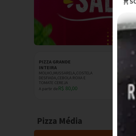
S
PIZZA GRANDE
INTEIRA
MOLHO,MUSSARELA,COSTELA
DESFIADA,CEBOLA ROXA E
TOMATE CEREJA
R$ 80,00
A partir de
Pizza Média