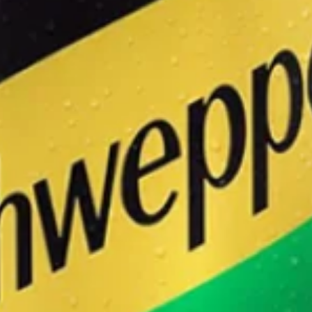
PIZZAS MEIO A MEIO SERÁ COBRADO O VALOR DA MAIOR
Pizza Média Inteira (6
Pedaços)
R$ 70,00
A partir de
PIZZAS MEIO A MEIO SERÁ COBRADO O VALOR DE MAIOR