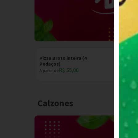
Pizza Broto inteira (4
Pedaços)
R$ 55,00
A partir de
Calzones