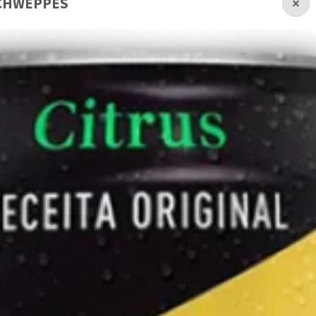
CHWEPPES
×
Pizza Grande meio a
meio (2 Sabores)
R$ 80,00
A partir de