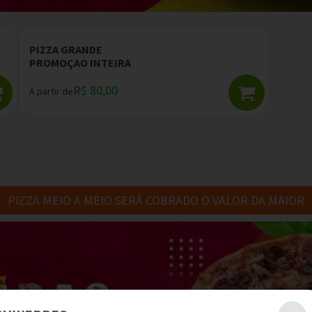
PIZZA GRANDE
PROMOÇAO INTEIRA
R$ 80,00
A partir de
PIZZA MEIO A MEIO SERÁ COBRADO O VALOR DA MAIOR