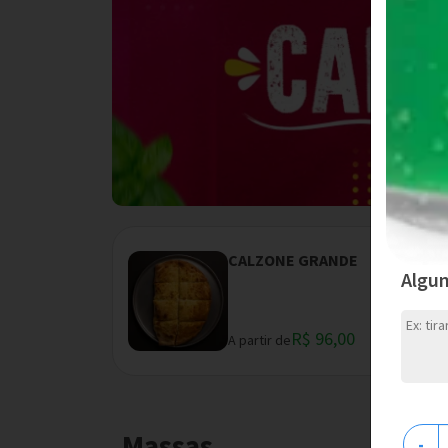
CALZONE GRANDE
Algu
R$ 96,00
A partir de
Massas
-