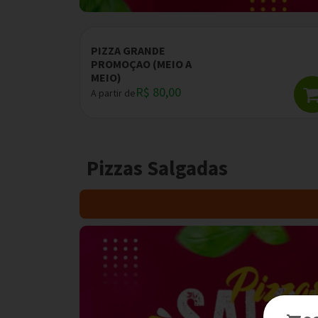
PIZZA GRANDE
PROMOÇAO (MEIO A
MEIO)
R$ 80,00
A partir de
Pizzas Salgadas