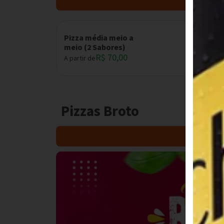
Pizza média meio a
meio (2 Sabores)
R$ 70,00
A partir de
Pizzas Broto