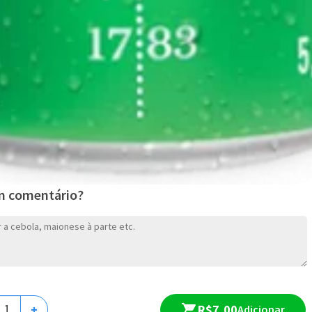
CALZONE MEDIO
m comentário?
R$ 86,00
A partir de
R$7,00
+
Adicionar