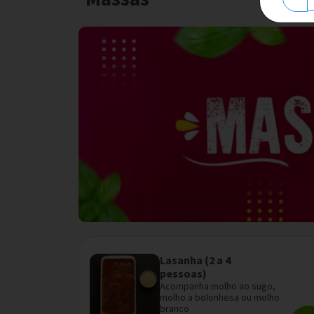
Lasanha (2 a 4
pessoas)
Acompanha molho ao sugo,
molho a bolonhesa ou molho
branco