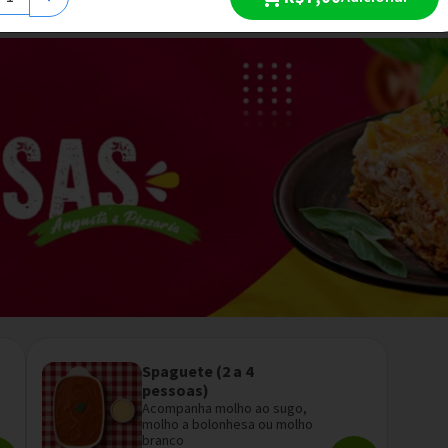
Spaguete (2 a 4
pessoas)
Acompanha molho ao sugo,
molho a bolonhesa ou molho
branco